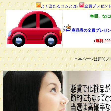
よく当たるコムとは?
全員プレゼン
毎回、なに
商品券の全員プレゼン
(
無料!
20
＊本ページは[PR]