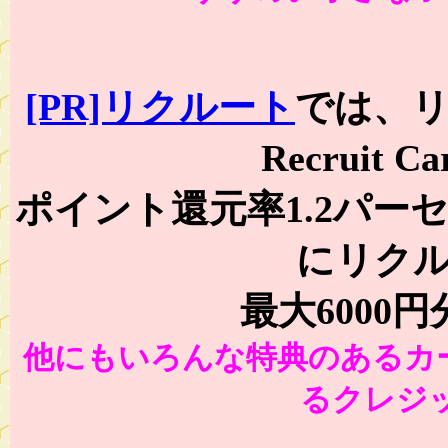
[PR]リクルート
では、
Recruit
ポイント還元率1.2パー
にリク
最大6000
他にもいろんな特典のあるカ
るクレジ