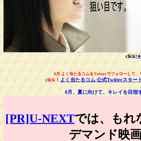
click!
8月 よく当たるコムをTwitterでフォローし
click！
よく当たるコム 公式Twitter
8月、夏に向けて、キレイを目指
[PR]U-NEXT
では、もれな
デマンド映