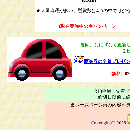
[
KOSE
]
★大量当選が多い。懸賞数は4つの中では少
[現在実施中のキャンペーン
]
毎回、なにげなく更新
２
商品券の全員プレゼン
(
無料!
20
(注)全員、先着
締切日以前に
当ホームページ内の内容を
Copyright(C) 2026