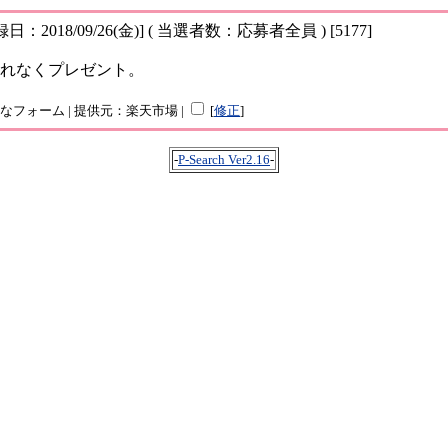
日：2018/09/26(金)] ( 当選者数：応募者全員 ) [5177]
れなくプレゼント。
簡単なフォーム | 提供元：楽天市場 |
[
修正
]
-
P-Search Ver2.16
-