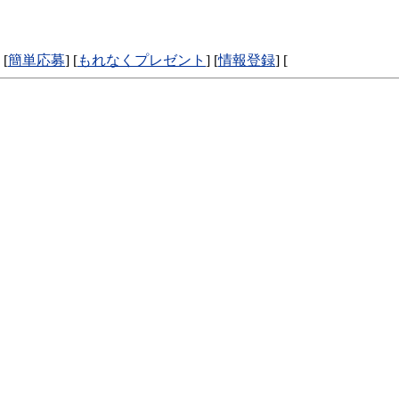
 [
簡単応募
] [
もれなくプレゼント
] [
情報登録
] [