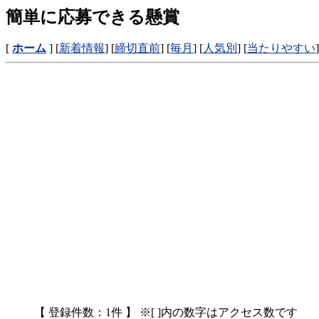
簡単に応募できる懸賞
[
ホーム
] [
新着情報
] [
締切直前
] [
毎月
] [
人気別
] [
当たりやすい
]
【 登録件数：1件 】 ※[ ]内の数字はアクセス数です