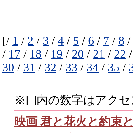
[/
1
/
2
/
3
/
4
/
5
/
6
/
7
/
8
/
17
/
18
/
19
/
20
/
21
/
22
30
/
31
/
32
/
33
/
34
/
35
/
※[ ]内の数字はアク
映画 君と花火と約束と