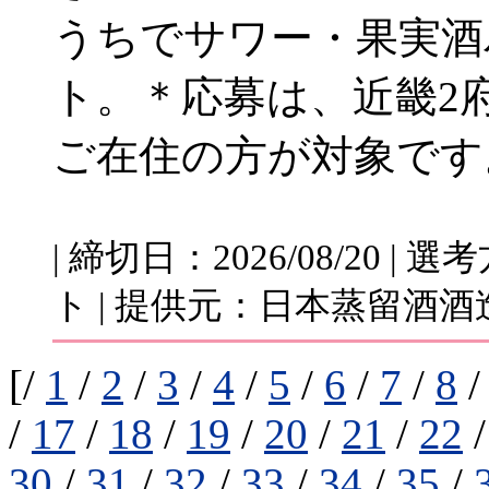
うちでサワー・果実酒
ト。＊応募は、近畿2府
ご在住の方が対象です
| 締切日：2026/08/20 
ト | 提供元：日本蒸留酒酒
[/
1
/
2
/
3
/
4
/
5
/
6
/
7
/
8
/
17
/
18
/
19
/
20
/
21
/
22
30
/
31
/
32
/
33
/
34
/
35
/