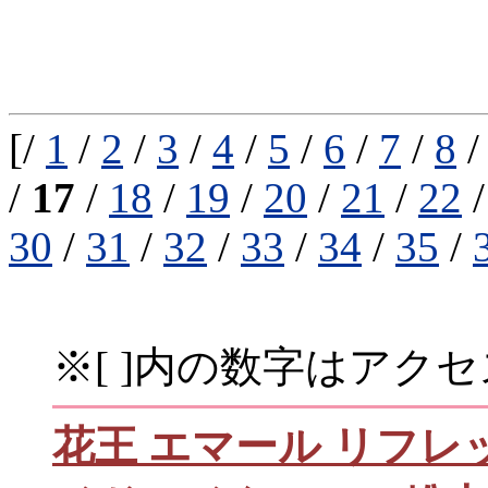
[/
1
/
2
/
3
/
4
/
5
/
6
/
7
/
8
/
17
/
18
/
19
/
20
/
21
/
22
30
/
31
/
32
/
33
/
34
/
35
/
※[ ]内の数字はアク
花王 エマール リフ