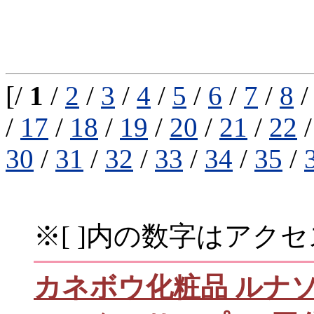
[/
1
/
2
/
3
/
4
/
5
/
6
/
7
/
8
/
17
/
18
/
19
/
20
/
21
/
22
30
/
31
/
32
/
33
/
34
/
35
/
※[ ]内の数字はアク
カネボウ化粧品 ルナ