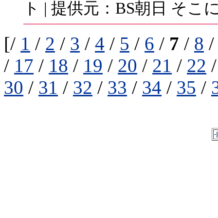
ト | 提供元：BS朝日 そこ
[/
1
/
2
/
3
/
4
/
5
/
6
/
7
/
8
/
17
/
18
/
19
/
20
/
21
/
22
30
/
31
/
32
/
33
/
34
/
35
/
-