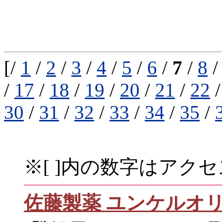
[/
1
/
2
/
3
/
4
/
5
/
6
/
7
/
8
/
17
/
18
/
19
/
20
/
21
/
22
30
/
31
/
32
/
33
/
34
/
35
/
※[ ]内の数字はアク
佐藤製薬 ユンケルオリ