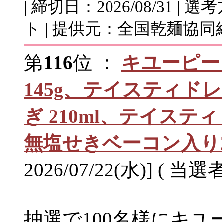
| 締切日：2026/08/31 
ト | 提供元：全国乾麺協同
第
116
位 ：
キユーピー
145g、テイスティド
ぎ 210ml、テイス
無塩せきベーコン入り2
2026/07/22(水)] ( 当選
抽選で100名様にキユ