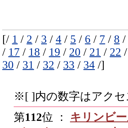
[/
1
/
2
/
3
/
4
/
5
/
6
/
7
/
8
/
17
/
18
/
19
/
20
/
21
/
22
30
/
31
/
32
/
33
/
34
/]
※[ ]内の数字はアク
第
112
位 ：
キリンビー