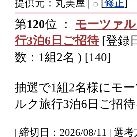
提供元：丸美屋 |
[
修正
]
第
120
位 ：
モーツァル
行3泊6日ご招待
[登録日：
数：1組2名 ) [140]
抽選で1組2名様にモ
ルク旅行3泊6日ご招
| 締切日：2026/08/11 |