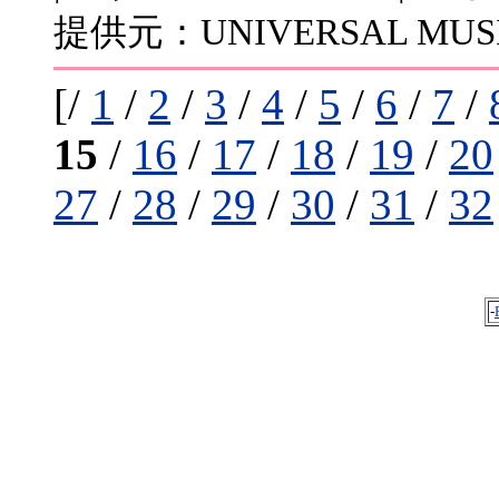
提供元：UNIVERSAL MUSIC
[/
1
/
2
/
3
/
4
/
5
/
6
/
7
/
15
/
16
/
17
/
18
/
19
/
20
27
/
28
/
29
/
30
/
31
/
32
-