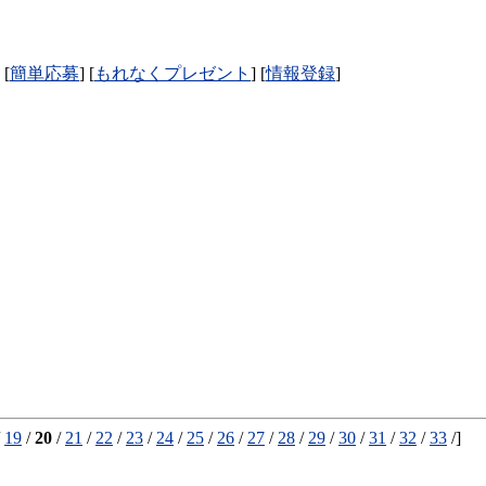
 [
簡単応募
] [
もれなくプレゼント
] [
情報登録
]
/
19
/
20
/
21
/
22
/
23
/
24
/
25
/
26
/
27
/
28
/
29
/
30
/
31
/
32
/
33
/]