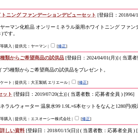
イトニング ファンデーションデビューセット
[登録日：2018/04/
ーマン化粧品 オンリーミネラル薬用ホワイトニング ファンデー
き)です。
品等購入 | 提供元：ヤーマン |
[
修正
]
5種類からご希望商品の試供品
[登録日：2024/04/01(月)] ( 当選
イプ5種類からご希望商品の試供品をプレゼント。
アンケート | 提供元：大王製紙 エリエール |
[
修正
]
本セット
[登録日：2019/07/20(土)] ( 当選者数：応募者全員 ) [996]
ウォーター 温泉水99 1.9L×6本セットをなんと1280円(
商品等購入 | 提供元：エスオーシー株式会社 |
[
修正
]
詳しい資料
[登録日：2018/01/15(日)] ( 当選者数：応募者全員 ) [1