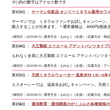
※[ ]内の数字はアクセス数です
第
153
位 ：
ヤーマン化粧品 オンリーミネラル薬用ホワ
ヤーマンでは、ミネラルファンデお試しキャンペーン。ヤ
購入することが出来ます。＊通常価格は、4000円(税抜
| 締切日：2026/08/31 | 選考方法：もれなく（全員） | 応募方法：商
第
154
位 ：
大王製紙 エリエール アテントパンツタイプ
もれなく全員に大王製紙 エリエール アテントパンツタ
| 締切日：2026/08/31 | 選考方法：もれなく（全員） | 応募方法：
第
155
位 ：
天然ミネラルウォーター 温泉水99 1.9L×6
エスオーシーでは、温泉水お試しキャンペーン。天然ミネラル
| 締切日：2026/08/31 | 選考方法：もれなく（全員） | 応募方法：
第
156
位 ：
通信教育・通信講座のがくぶんの各種資格の