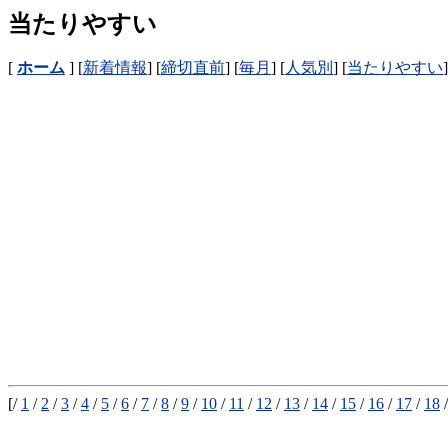
当たりやすい
[
ホーム
] [
新着情報
] [
締切直前
] [
毎月
] [
人気別
] [
当たりやすい
]
[/
1
/
2
/
3
/
4
/
5
/
6
/
7
/
8
/
9
/
10
/
11
/
12
/
13
/
14
/
15
/
16
/
17
/
18