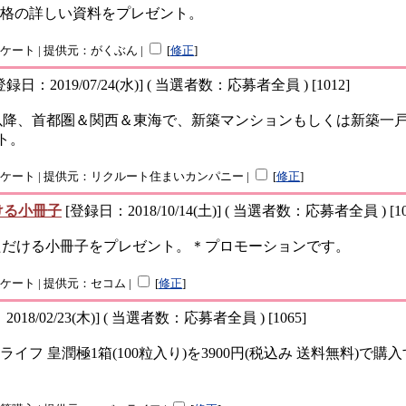
格の詳しい資料をプレゼント。
ンケート | 提供元：がくぶん |
[
修正
]
登録日：2019/07/24(水)] ( 当選者数：応募者全員 ) [1012]
6年)1月以降、首都圏＆関西＆東海で、新築マンションもしくは新
ト。
：アンケート | 提供元：リクルート住まいカンパニー |
[
修正
]
ける小冊子
[登録日：2018/10/14(土)] ( 当選者数：応募者全員 ) [10
いただける小冊子をプレゼント。＊プロモーションです。
ンケート | 提供元：セコム |
[
修正
]
018/02/23(木)] ( 当選者数：応募者全員 ) [1065]
 皇潤極1箱(100粒入り)を3900円(税込み 送料無料)で購